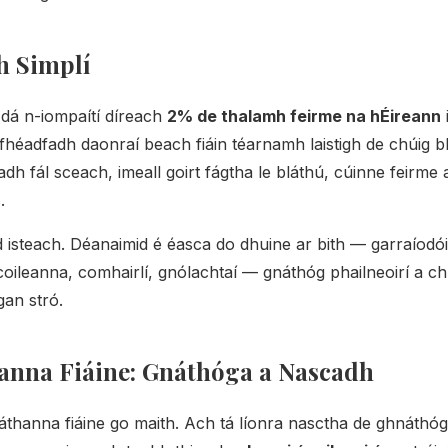
h Simplí
dá n-iompaítí díreach
2% de thalamh feirme na hÉireann
'fhéadfadh daonraí beach fiáin téarnamh laistigh de chúig b
adh fál sceach, imeall goirt fágtha le bláthú, cúinne feirme 
.
id isteach. Déanaimid é éasca do dhuine ar bith — garraíodóir
coileanna, comhairlí, gnólachtaí — gnáthóg phailneoirí a c
an stró.
hanna Fiáine: Gnáthóga a Nascadh
áthanna fiáine go maith. Ach tá líonra nasctha de ghnáthóg