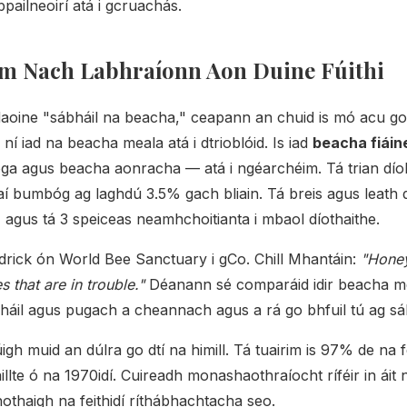
pailneoirí atá i gcruachás.
m Nach Labhraíonn Aon Duine Fúithi
aoine "sábháil na beacha," ceapann an chuid is mó acu go 
í iad na beacha meala atá i dtrioblóid. Is iad
beacha fiáin
a agus beacha aonracha — atá i ngéarchéim. Tá trian dío
aí bumbóg ag laghdú 3.5% gach bliain. Tá breis agus leath 
, agus tá 3 speiceas neamhchoitianta i mbaol díothaithe.
drick ón World Bee Sanctuary i gCo. Chill Mhantáin:
"Honey
es that are in trouble."
Déanann sé comparáid idir beacha me
áil agus pugach a cheannach agus a rá go bhfuil tú ag sáb
h muid an dúlra go dtí na himill. Tá tuairim is 97% de na 
illte ó na 1970idí. Cuireadh monashaothraíocht ríféir in áit
hothaigh na feithidí ríthábhachtacha seo.