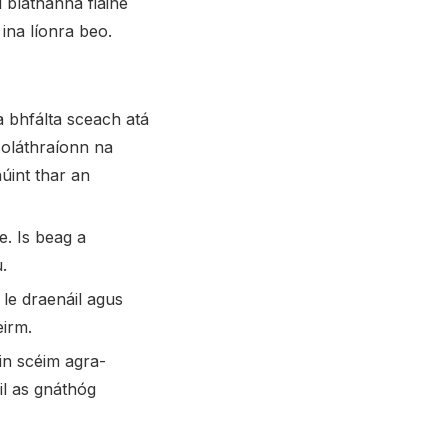
 bláthanna fiáine
 ina líonra beo.
a bhfálta sceach atá
soláthraíonn na
núint thar an
. Is beag a
.
 le draenáil agus
eirm.
in scéim agra-
il as gnáthóg