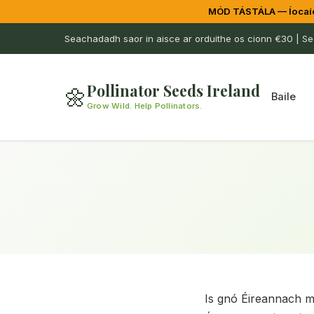
MÓD TÁSTÁLA — Íocaío
Seachadadh saor in aisce ar orduithe os cionn €30 | Seo
Pollinator Seeds Ireland
🌼
Baile
Grow Wild. Help Pollinators.
Is gnó Éireannach m