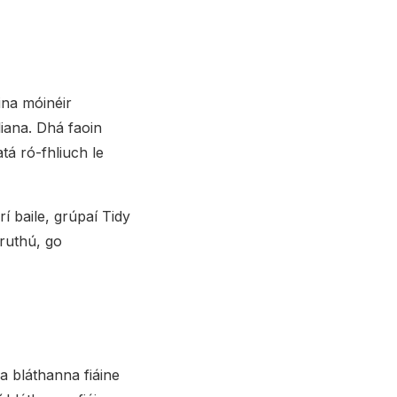
ina móinéir
liana. Dhá faoin
atá ró-fhliuch le
í baile, grúpaí Tidy
hruthú, go
a bláthanna fiáine