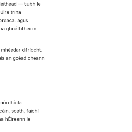
eithead — tiubh le
úlra trína
 breaca, agus
 ina ghnáthfheirm
 mhéadar difríocht.
leis an gcéad cheann
 mórdhíola
áin, scáth, faichí
na hÉireann le