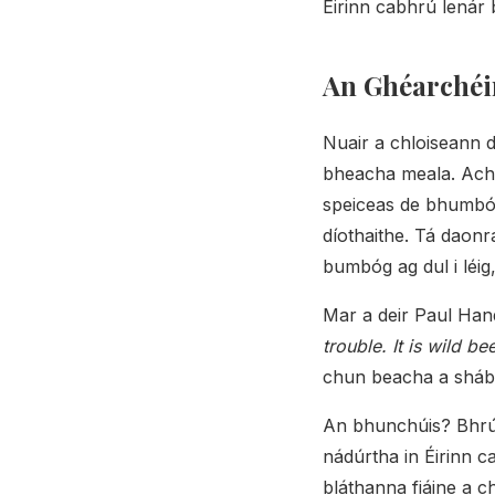
Éirinn cabhrú lenár b
An Ghéarchéi
Nuair a chloiseann d
bheacha meala. Ach n
speiceas de bhumbóg
díothaithe. Tá daonr
bumbóg ag dul i léig
Mar a deir Paul Han
trouble. It is wild be
chun beacha a shábh
An bhunchúis? Bhrúig
nádúrtha in Éirinn ca
bláthanna fiáine a c