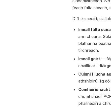
claochlaitheach. Si
feadh fálta sceach, i
D'fheirmeoirí, cialla
Imeall fálta sce
ann cheana. Solá
bláthanna beatha. 
tírdhreach.
Imeall goirt
— fág
chailltear i dtáir
Cúinní fliucha a
athshíolrú, lig dó
Comhoiriúnacht
chomhshaoil ACRES
phailneoirí a chr