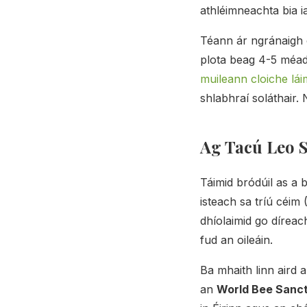
athléimneachta bia i
Téann ár ngránaigh 
plota beag 4-5 méadar
muileann cloiche lá
shlabhraí soláthair. N
Ag Tacú Leo 
Táimid bródúil as a 
isteach sa tríú céim 
dhíolaimid go díreac
fud an oileáin.
Ba mhaith linn aird 
an
World Bee Sanc