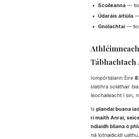
Scoileanna
— tio
Údaráis áitiúla
— 
Gnólachtaí
— tio
Athléimneacht
Tábhachtach 
Iompórtálann Éire
8
slabhra soláthair bi
leochaileacht í sin, n
Is
plandaí buana ia
rí maith Anraí, seic
ndiaidh bliana ó ph
ná lotnaidicídí uathu