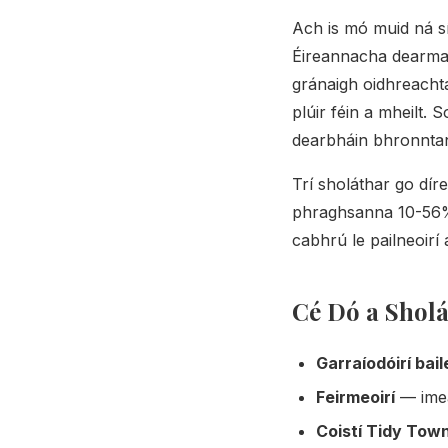
Ach is mó muid ná sí
Éireannacha dearmad
gránaigh oidhreachta
plúir féin a mheilt. 
dearbháin bhronntan
Trí sholáthar go díre
phraghsanna 10-56% 
cabhrú le pailneoir
Cé Dó a Shol
Garraíodóirí bail
Feirmeoirí
— imeal
Coistí Tidy Tow