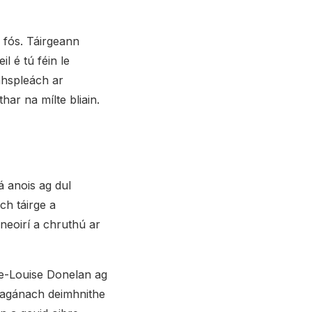
 fós. Táirgeann
l é tú féin le
amhspleách ar
thar na mílte bliain.
tá anois ag dul
ch táirge a
neoirí a chruthú ar
are-Louise Donelan ag
éagánach deimhnithe