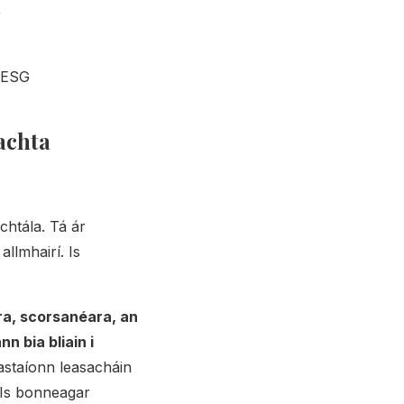
r
s ESG
achta
áchtála. Tá ár
llmhairí. Is
ra, scorsanéara, an
n bia bliain i
eastaíonn leasacháin
. Is bonneagar