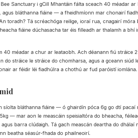
Bee Sanctuary i gCill Mhantáin fálta sceach 40 méadar ar l
 agus bláthanna fiáine — a fheidhmíonn mar chonairí fiadh
n toradh? Tá scréachóga reilige, ioraí rua, cnagairí móra
heacha fiáine dúchasacha tar éis filleadh ar thalamh a bhí
irm 40 méadar a chur ar leataobh. Ach déanann fiú stráice 2
n do stráice le stráice do chomharsa, agus a gceann siúd 
onair ar féidir léi fiadhúlra a chothú ar fud paróistí iomlána.
imid
 síolta bláthanna fiáine — ó ghairdín póca 6g go dtí pacaí
 5kg — mar aon le meascáin speisialtóra do bheacha, féileac
, agus barra clúdaigh. Tá gach meascán deartha do dhálaí 
onn beatha séasúr-fhada do phailneoirí.