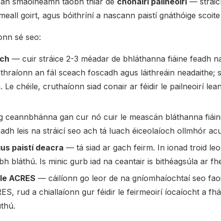
n an smaoineamh taobh thiar de
chonairí pailneoirí
— stráicí
meall goirt, agus bóithríní a nascann paistí gnáthóige scoite
íonn sé seo:
ach
— cuir stráice 2-3 méadar de bhláthanna fiáine feadh n
thraíonn an fál sceach foscadh agus láithreáin neadaithe; 
Le chéile, cruthaíonn siad conair ar féidir le pailneoirí lea
 ceannbhánna gan cur nó cuir le meascán bláthanna fiáine
geadh leis na stráicí seo ach tá luach éiceolaíoch ollmhór acu
gus paistí deacra
— tá siad ar gach feirm. In ionad troid leo
ibh bláthú. Is minic gurb iad na ceantair is bithéagsúla ar fh
 le ACRES
— cáilíonn go leor de na gníomhaíochtaí seo fao
, rud a chiallaíonn gur féidir le feirmeoirí íocaíocht a fhá
uthú.