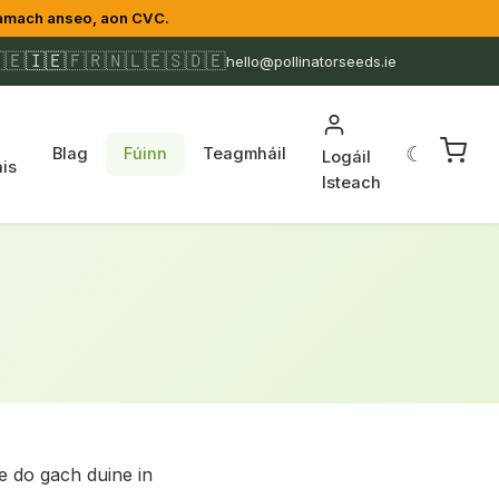
amach anseo, aon CVC.
🇪
🇮🇪
🇫🇷
🇳🇱
🇪🇸
🇩🇪
hello@pollinatorseeds.ie
☾
Blag
Fúinn
Teagmháil
Logáil
is
Isteach
e do gach duine in