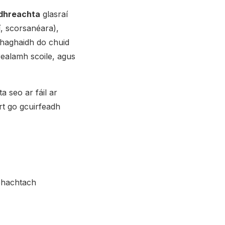
idhreachta
glasraí
, scorsanéara),
 haghaidh do chuid
trealamh scoile, agus
a seo ar fáil ar
rt go gcuirfeadh
ábhachtach