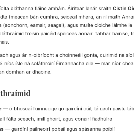
olta bláthanna fiáine amháin. Áirítear lenár sraith
Cistin O
ta (meacan bán cumhra, seiceail mhara, an rí maith Anraí
 (aonchorn, eamair, seagal), agus muilte cloiche láimhe le
Soláthraímid freisin paicéid speiceas aonair, fabhar bainise, 
ais.
ach agus ár n-oibríocht a choinneáil gonta, cuirimid na síolt
níos ísle ná soláthróirí Éireannacha eile — mar níor chea
í an domhan ar dhaoine.
áthraímid
e
— ó bhoscaí fuinneoige go gairdíní cúil, tá gach paiste t
l fálta sceach, imill ghoirt, agus conairí fiadhúlra
ns
— gairdíní pailneoirí pobail agus spásanna poiblí