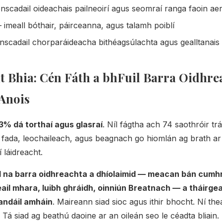
nscadail oideachais pailneoirí agus seomraí ranga faoin ae
imeall bóthair, páirceanna, agus talamh poiblí
nscadail chorparáideacha bithéagsúlachta agus gealltanai
 Bhia: Cén Fáth a bhFuil Barra Oidhre
Anois
3% dá torthaí agus glasraí
. Níl fágtha ach 74 saothróir tr
a fada, leochaileach, agus beagnach go hiomlán ag brath ar a
í láidreacht.
d na barra oidhreachta a dhíolaimid — meacan bán cumh
eail mhara, luibh ghráidh, oinniún Breatnach — a tháirgean
landáil amháin
. Maireann siad sioc agus ithir bhocht. Ní th
. Tá siad ag beathú daoine ar an oileán seo le céadta bliain