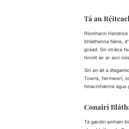
Tá an Réiteac
Ríomhann Handrick 
bhláthanna fiáine, d
gcéad. Sin stráice fe
hinnilt air ar aon nós
Sin an áit a dtagaim
Towns, feirmeoirí, s
hinacmhainne agus g
Conairí Blát
Tá gairdín amháin bl