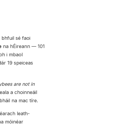
bhfuil sé faoi
e
na hÉireann — 101
bh i mbaol
dár 19 speiceas
bees are not in
ala a choinneáil
háil na mac tíre.
féarach leath-
 na móinéar