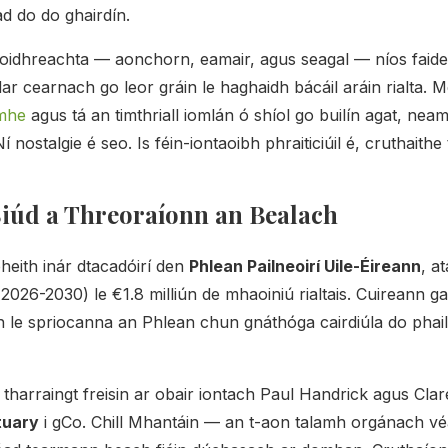
ad do do ghairdín.
oidhreachta — aonchorn, eamair, agus seagal — níos faide
 cearnach go leor gráin le haghaidh bácáil aráin rialta. Mei
imhe
agus tá an timthriall iomlán ó shíol go builín agat, ne
í nostalgie é seo. Is féin-iontaoibh phraiticiúil é, cruthaithe 
Siúd a Threoraíonn an Bealach
bheith inár dtacadóirí den
Phlean Pailneoirí Uile-Éireann
, a
(2026-2030) le €1.8 milliún de mhaoiniú rialtais. Cuireann ga
h le spriocanna an Phlean chun gnáthóga cairdiúla do phail
a tharraingt freisin ar obair iontach Paul Handrick agus Cl
tuary
i gCo. Chill Mhantáin — an t-aon talamh orgánach v