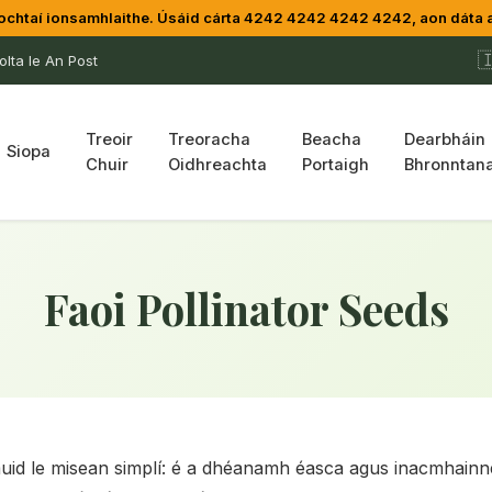
chtaí ionsamhlaithe. Úsáid cárta 4242 4242 4242 4242, aon dáta 

lta le An Post
Treoir
Treoracha
Beacha
Dearbháin
Siopa
Chuir
Oidhreachta
Portaigh
Bhronntana
Faoi Pollinator Seeds
uid le misean simplí: é a dhéanamh éasca agus inacmhainn