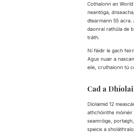
Cothaíonn an World 
neantóga, driseacha,
dtearmann 55 acra. A
daonraí rathúla de b
tráth.
Ní féidir le gach fe
Agus nuair a nascan
eile, cruthaíonn tú c
Cad a Dhíola
Díolaimid 12 meascán
athchóirithe móinéir
seamróige, portaigh
speicis a sholáthraí