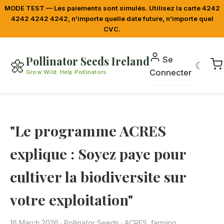
MODE TEST — Les paiements sont simulés. Utilisez la carte 4242
4242 4242 4242, n'importe quelle date future, n'importe quel
CVC.
Pollinator Seeds Ireland
Se
🌼
☾
Connecter
Grow Wild. Help Pollinators.
"Le programme ACRES
explique : Soyez paye pour
cultiver la biodiversite sur
votre exploitation"
16 March 2026
·
Pollinator Seeds
· ACRES, farming,