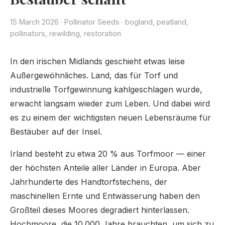
15 March 2026
·
Pollinator Seeds
· bogland, peatland,
pollinators, rewilding, restoration
In den irischen Midlands geschieht etwas leise
Außergewöhnliches. Land, das für Torf und
industrielle Torfgewinnung kahlgeschlagen wurde,
erwacht langsam wieder zum Leben. Und dabei wird
es zu einem der wichtigsten neuen Lebensräume für
Bestäuber auf der Insel.
Irland besteht zu etwa 20 % aus Torfmoor — einer
der höchsten Anteile aller Länder in Europa. Aber
Jahrhunderte des Handtorfstechens, der
maschinellen Ernte und Entwässerung haben den
Großteil dieses Moores degradiert hinterlassen.
Hochmoore, die 10.000 Jahre brauchten, um sich zu