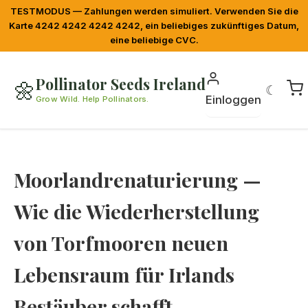
TESTMODUS — Zahlungen werden simuliert. Verwenden Sie die
Karte 4242 4242 4242 4242, ein beliebiges zukünftiges Datum,
eine beliebige CVC.
Pollinator Seeds Ireland
🌼
☾
Einloggen
Grow Wild. Help Pollinators.
Moorlandrenaturierung —
Wie die Wiederherstellung
von Torfmooren neuen
Lebensraum für Irlands
Bestäuber schafft