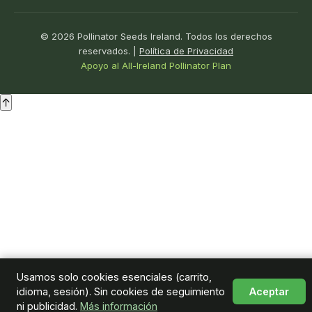
© 2026 Pollinator Seeds Ireland. Todos los derechos
reservados. |
Política de Privacidad
Apoyo al All-Ireland Pollinator Plan
↑
Usamos solo cookies esenciales (carrito,
idioma, sesión). Sin cookies de seguimiento
Aceptar
ni publicidad.
Más información