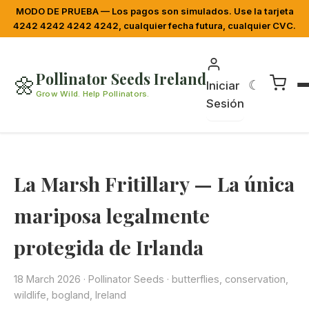
MODO DE PRUEBA — Los pagos son simulados. Use la tarjeta
4242 4242 4242 4242, cualquier fecha futura, cualquier CVC.
Pollinator Seeds Ireland
🌼
☾
Iniciar
Grow Wild. Help Pollinators.
Sesión
La Marsh Fritillary — La única
mariposa legalmente
protegida de Irlanda
18 March 2026
·
Pollinator Seeds
· butterflies, conservation,
wildlife, bogland, Ireland