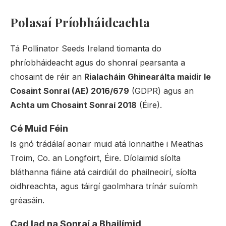
Polasaí Príobháideachta
Tá Pollinator Seeds Ireland tiomanta do
phríobháideacht agus do shonraí pearsanta a
chosaint de réir an
Rialacháin Ghinearálta maidir le
Cosaint Sonraí (AE) 2016/679
(GDPR) agus an
Achta um Chosaint Sonraí 2018
(Éire).
Cé Muid Féin
Is gnó trádálaí aonair muid atá lonnaithe i Meathas
Troim, Co. an Longfoirt, Éire. Díolaimid síolta
bláthanna fiáine atá cairdiúil do phailneoirí, síolta
oidhreachta, agus táirgí gaolmhara trínár suíomh
gréasáin.
Cad Iad na Sonraí a Bhailímid