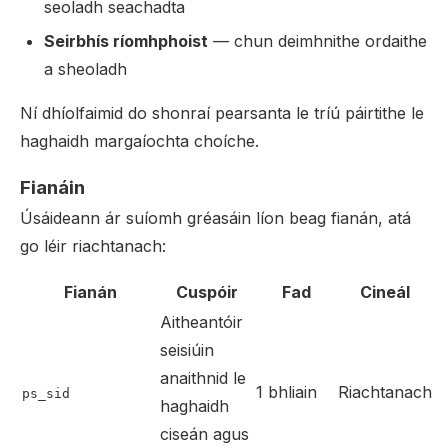
seoladh seachadta
Seirbhís ríomhphoist
— chun deimhnithe ordaithe
a sheoladh
Ní dhíolfaimid do shonraí pearsanta le tríú páirtithe le
haghaidh margaíochta choíche.
Fianáin
Úsáideann ár suíomh gréasáin líon beag fianán, atá
go léir riachtanach:
Fianán
Cuspóir
Fad
Cineál
Aitheantóir
seisiúin
anaithnid le
1 bhliain
Riachtanach
ps_sid
haghaidh
ciseán agus