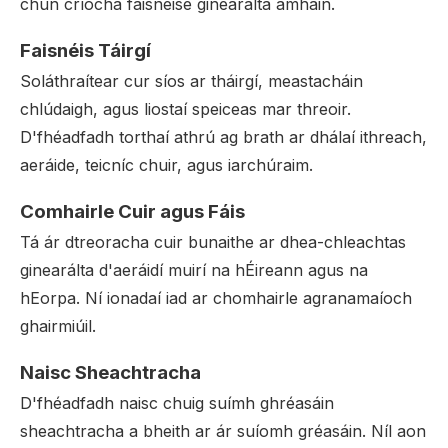
chun críocha faisnéise ginearálta amháin.
Faisnéis Táirgí
Soláthraítear cur síos ar tháirgí, meastacháin
chlúdaigh, agus liostaí speiceas mar threoir.
D'fhéadfadh torthaí athrú ag brath ar dhálaí ithreach,
aeráide, teicníc chuir, agus iarchúraim.
Comhairle Cuir agus Fáis
Tá ár dtreoracha cuir bunaithe ar dhea-chleachtas
ginearálta d'aeráidí muirí na hÉireann agus na
hEorpa. Ní ionadaí iad ar chomhairle agranamaíoch
ghairmiúil.
Naisc Sheachtracha
D'fhéadfadh naisc chuig suímh ghréasáin
sheachtracha a bheith ar ár suíomh gréasáin. Níl aon