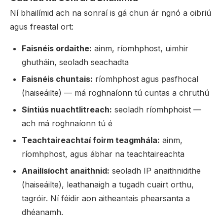
Ní bhailímid ach na sonraí is gá chun ár ngnó a oibriú
agus freastal ort:
Faisnéis ordaithe:
ainm, ríomhphost, uimhir
ghutháin, seoladh seachadta
Faisnéis chuntais:
ríomhphost agus pasfhocal
(haiseáilte) — má roghnaíonn tú cuntas a chruthú
Síntiús nuachtlitreach:
seoladh ríomhphoist —
ach má roghnaíonn tú é
Teachtaireachtaí foirm teagmhála:
ainm,
ríomhphost, agus ábhar na teachtaireachta
Anailísíocht anaithnid:
seoladh IP anaithnidithe
(haiseáilte), leathanaigh a tugadh cuairt orthu,
tagróir. Ní féidir aon aitheantais phearsanta a
dhéanamh.