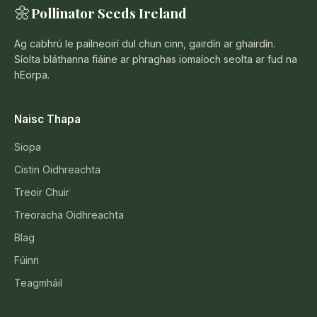
🌼
Pollinator Seeds Ireland
Ag cabhrú le pailneoirí dul chun cinn, gairdín ar ghairdín.
Síolta bláthanna fiáine ar phraghas iomaíoch seolta ar fud na
hEorpa.
Naisc Thapa
Siopa
Cistin Oidhreachta
Treoir Chuir
Treoracha Oidhreachta
Blag
Fúinn
Teagmháil