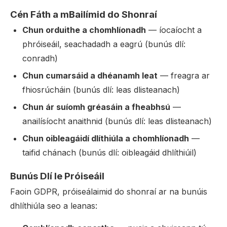
Cén Fáth a mBailímid do Shonraí
Chun orduithe a chomhlíonadh
— íocaíocht a
phróiseáil, seachadadh a eagrú (bunús dlí:
conradh)
Chun cumarsáid a dhéanamh leat
— freagra ar
fhiosrúcháin (bunús dlí: leas dlisteanach)
Chun ár suíomh gréasáin a fheabhsú
—
anailísíocht anaithnid (bunús dlí: leas dlisteanach)
Chun oibleagáidí dlíthiúla a chomhlíonadh
—
taifid chánach (bunús dlí: oibleagáid dhlíthiúil)
Bunús Dlí le Próiseáil
Faoin GDPR, próiseálaimid do shonraí ar na bunúis
dhlíthiúla seo a leanas: