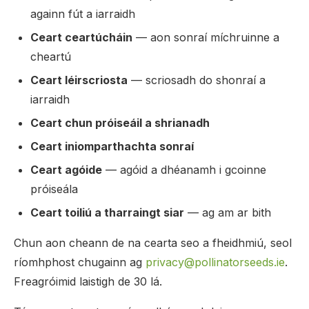
againn fút a iarraidh
Ceart ceartúcháin
— aon sonraí míchruinne a
cheartú
Ceart léirscriosta
— scriosadh do shonraí a
iarraidh
Ceart chun próiseáil a shrianadh
Ceart iniomparthachta sonraí
Ceart agóide
— agóid a dhéanamh i gcoinne
próiseála
Ceart toiliú a tharraingt siar
— ag am ar bith
Chun aon cheann de na cearta seo a fheidhmiú, seol
ríomhphost chugainn ag
privacy@pollinatorseeds.ie
.
Freagróimid laistigh de 30 lá.