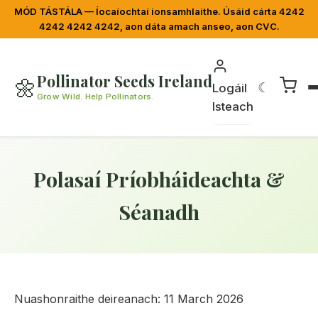
MÓD TÁSTÁLA — Íocaíochtaí ionsamhlaithe. Úsáid cárta 4242
4242 4242 4242, aon dáta amach anseo, aon CVC.
Pollinator Seeds Ireland
🌼
☾
Logáil
Grow Wild. Help Pollinators.
Isteach
Polasaí Príobháideachta &
Séanadh
Nuashonraithe deireanach: 11 March 2026