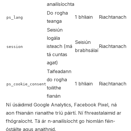
anailísíochta
Do rogha
1 bhliain
Riachtanach
ps_lang
teanga
Seisiún
logála
Seisiún
isteach (má
Riachtanach
session
brabhsálaí
tá cuntas
agat)
Taifeadann
do rogha
1 bhliain
Riachtanach
ps_cookie_consent
toilithe
fianán
Ní úsáidimid Google Analytics, Facebook Pixel, ná
aon fhianáin rianaithe tríú páirtí. Ní fhreastalaimid ar
fhógraíocht. Tá ár n-anailísíocht go hiomlán féin-
óstáilte agus anaithnid.