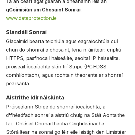
Tá an ceart agat gearán a dhéanamh leis an
gCoimisiún um Chosaint Sonraí
:
www.dataprotection.ie
Slándáil Sonraí
Glacaimid bearta teicniúla agus eagraíochtúla cuí
chun do shonraí a chosaint, lena n-áirítear: criptiú
HTTPS, pasfhocail haiseáilte, seoltaí IP haiseáilte,
próiseáil íocaíochta slán trí Stripe (PCI-DSS
comhlíontach), agus rochtain theoranta ar shonraí
pearsanta.
Aistrithe Idirnáisiúnta
Próiseálann Stripe do shonraí íocaíochta, a
d'fhéadfadh sonraí a aistriú chuig na Stáit Aontaithe
faoi Chlásail Chonarthacha Caighdeánacha.
Stóráiltear na sonraí go léir eile laistigh den Limistéar