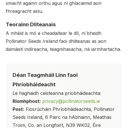
smacht againn orthu agus ní ghlacaimid aon
fhreagracht astu.
Teorainn Dliteanais
A mhéid is mó a cheadaítear le dlí, ní bheidh
Pollinator Seeds Ireland faoi dhliteanas as aon
damáistí indíreacha, teagmhasacha, ná iarmhartacha.
Déan Teagmháil Linn faoi
Phríobháideacht
Le haghaidh ceisteanna príobháideachta:
Ríomhphost:
privacy@pollinatorseeds.ie
Post:
Fiosrúcháin Phríobháideachta, Pollinator
Seeds Ireland, 6 Pairc na hAbhainn, Meathas
Troim, Co. an Longfoirt, N39 WK02, Éire