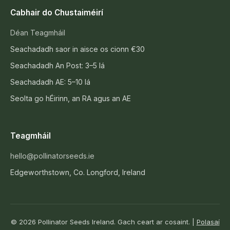
Cabhair do Chustaiméirí
Déan Teagmháil
Seachadadh saor in aisce os cionn €30
Seachadadh An Post: 3–5 lá
Seachadadh AE: 5–10 lá
Seolta go hÉirinn, an RA agus an AE
Teagmháil
hello@pollinatorseeds.ie
Edgeworthstown, Co. Longford, Ireland
© 2026 Pollinator Seeds Ireland. Gach ceart ar cosaint. |
Polasaí