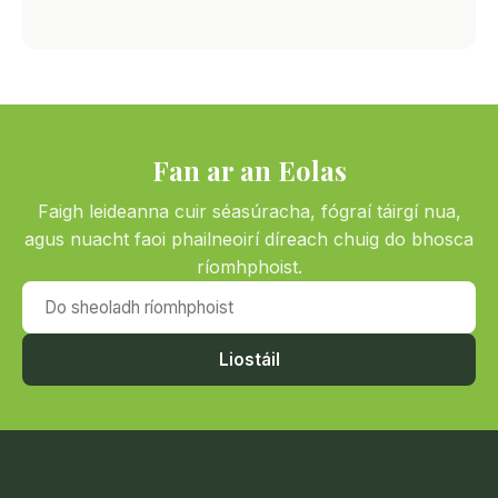
Fan ar an Eolas
Faigh leideanna cuir séasúracha, fógraí táirgí nua,
agus nuacht faoi phailneoirí díreach chuig do bhosca
ríomhphoist.
Do sheoladh ríomhphoist
Liostáil