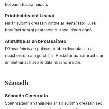
Eorpach Eacnamaíoch.
Príobháideacht Leanaí
Níl ár suíomh gréasáin dírithe ar leanaí faoi 16. Ní
bhailímid sonraí pearsanta ó leanaí d'aon ghnó.
Athruithe ar an bPolasaí Seo
D'fhéadfaimis an polasaí príobháideachta seo a
nuashonrú ó am go chéile. Postálfar aon athruithe ar
an leathanach seo le dáta nuashonraithe.
Séanadh
Séanadh Ginearálta
Soláthraítear an fhaisnéis ar an suíomh gréasáin seo