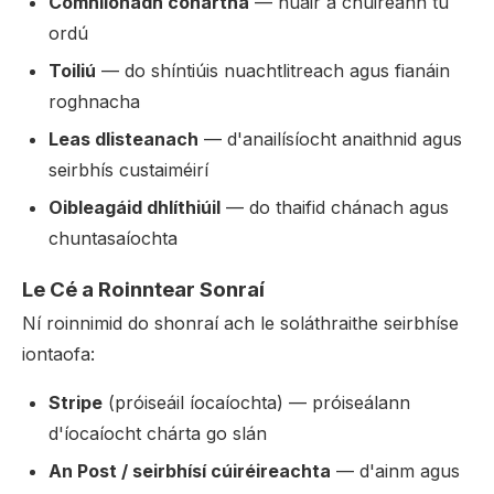
Comhlíonadh conartha
— nuair a chuireann tú
ordú
Toiliú
— do shíntiúis nuachtlitreach agus fianáin
roghnacha
Leas dlisteanach
— d'anailísíocht anaithnid agus
seirbhís custaiméirí
Oibleagáid dhlíthiúil
— do thaifid chánach agus
chuntasaíochta
Le Cé a Roinntear Sonraí
Ní roinnimid do shonraí ach le soláthraithe seirbhíse
iontaofa:
Stripe
(próiseáil íocaíochta) — próiseálann
d'íocaíocht chárta go slán
An Post / seirbhísí cúiréireachta
— d'ainm agus