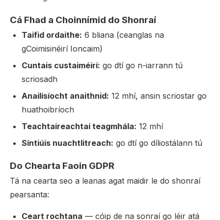
Cá Fhad a Choinnímid do Shonraí
Taifid ordaithe:
6 bliana (ceanglas na
gCoimisinéirí Ioncaim)
Cuntais custaiméirí:
go dtí go n-iarrann tú
scriosadh
Anailísíocht anaithnid:
12 mhí, ansin scriostar go
huathoibríoch
Teachtaireachtaí teagmhála:
12 mhí
Síntiúis nuachtlitreach:
go dtí go díliostálann tú
Do Chearta Faoin GDPR
Tá na cearta seo a leanas agat maidir le do shonraí
pearsanta:
Ceart rochtana
— cóip de na sonraí go léir atá