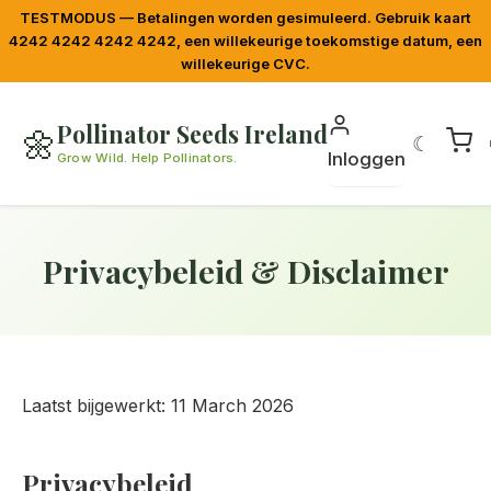
TESTMODUS — Betalingen worden gesimuleerd. Gebruik kaart
4242 4242 4242 4242, een willekeurige toekomstige datum, een
willekeurige CVC.
Pollinator Seeds Ireland
🌼
☾
Inloggen
Grow Wild. Help Pollinators.
Privacybeleid & Disclaimer
Laatst bijgewerkt: 11 March 2026
Privacybeleid