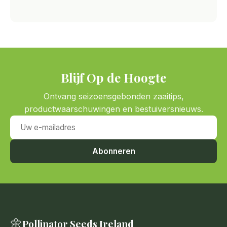
Blijf Op de Hoogte
Ontvang seizoensgebonden zaaitips,
productwaarschuwingen en bestuiversnieuws.
Uw e-mailadres
Abonneren
🌼
Pollinator Seeds Ireland