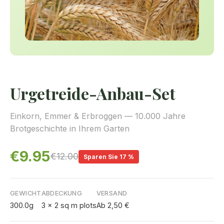
Urgetreide-Anbau-Set
Einkorn, Emmer & Erbroggen — 10.000 Jahre
Brotgeschichte in Ihrem Garten
€9.95
€12.00
Sparen Sie 17 %
GEWICHT
ABDECKUNG
VERSAND
300.0g
3 x 2 sq m plots
Ab 2,50 €