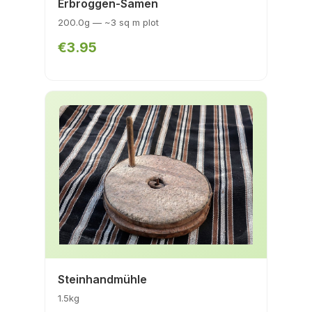
Erbroggen-Samen
200.0g — ~3 sq m plot
€3.95
Steinhandmühle
1.5kg