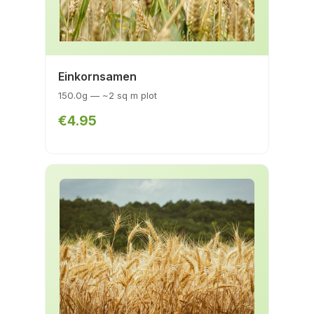
Einkornsamen
150.0g — ~2 sq m plot
€4.95