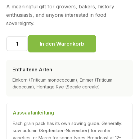
A meaningful gift for growers, bakers, history
enthusiasts, and anyone interested in food
sovereignty.
In den Warenkorb
Enthaltene Arten
Einkorn (Triticum monococcum), Emmer (Triticum
dicoccum), Heritage Rye (Secale cereale)
Aussaatanleitung
Each grain pack has its own sowing guide. Generally:
sow autumn (September–November) for winter
varieties, or March for spring types. Broadcast at 12–