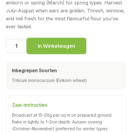
einkorn or spring (March) for spring types. Harvest
July–August when ears are golden. Thresh, winnow,
and mill fresh for the most flavourful flour you've
ever tasted.
In Winkelwagen
Inbegrepen Soorten
Triticum monococcum (Einkorn wheat)
Zaai-instructies
Broadcast at 15–20g per sq m on prepared ground.
Rake in lightly to 1–2cm depth. Autumn sowing
(October–November) preferred for winter types.