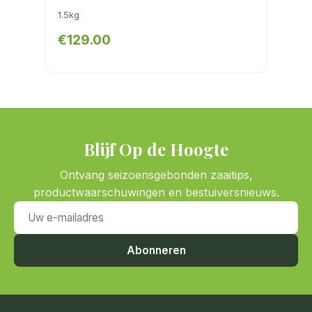
1.5kg
€129.00
Blijf Op de Hoogte
Ontvang seizoensgebonden zaaitips,
productwaarschuwingen en bestuiversnieuws.
Uw e-mailadres
Abonneren