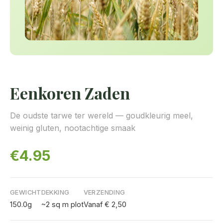
Eenkoren Zaden
De oudste tarwe ter wereld — goudkleurig meel,
weinig gluten, nootachtige smaak
€4.95
GEWICHT
DEKKING
VERZENDING
150.0g
~2 sq m plot
Vanaf € 2,50