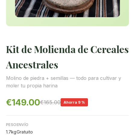
Kit de Molienda de Cereales
Ancestrales
Molino de piedra + semillas — todo para cultivar y
moler tu propia harina
€149.00
€165.00
Ahorra 9 %
PESO
ENVÍO
1.7kg
Gratuito