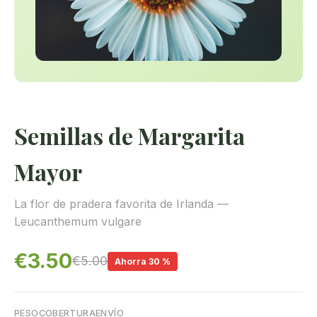
Semillas de Margarita
Mayor
La flor de pradera favorita de Irlanda —
Leucanthemum vulgare
€3.50
€5.00
Ahorra 30 %
PESO
COBERTURA
ENVÍO