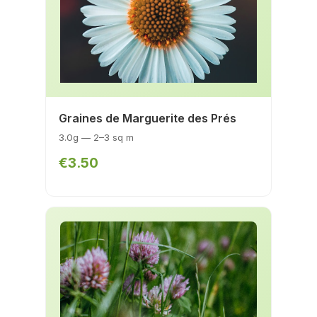
Graines de Marguerite des Prés
3.0g — 2–3 sq m
€3.50