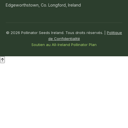
Edgeworthstown, Co. Longford, Ireland
© 2026 Pollinator Seeds Ireland. Tous droits réservés. |
Politique
de Confidentialité
Soutien au All-Ireland Pollinator Plan
↑