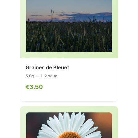
Graines de Bleuet
5.0g — 1–2 sq m
€3.50