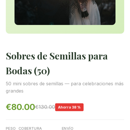
Sobres de Semillas para
Bodas (50)
50 mini sobres de semillas — para celebraciones más
grandes
€80.00
€130.00
Ahorra 38 %
PESO
COBERTURA
ENVÍO