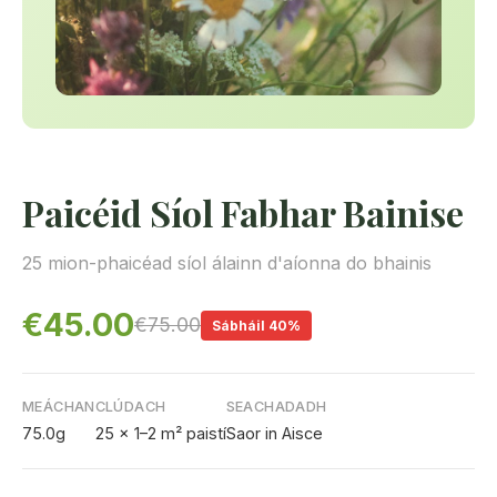
Paicéid Síol Fabhar Bainise
25 mion-phaicéad síol álainn d'aíonna do bhainis
€45.00
€75.00
Sábháil 40%
MEÁCHAN
CLÚDACH
SEACHADADH
75.0g
25 x 1–2 m² paistí
Saor in Aisce