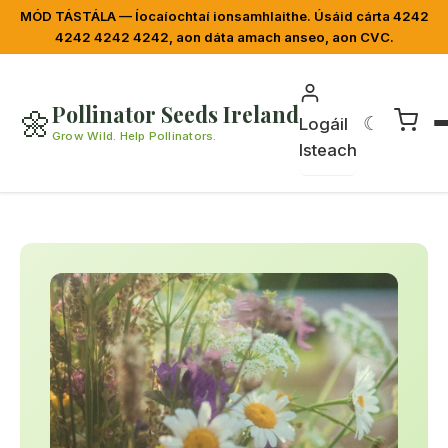
MÓD TÁSTÁLA — Íocaíochtaí ionsamhlaithe. Úsáid cárta 4242
4242 4242 4242, aon dáta amach anseo, aon CVC.
Pollinator Seeds Ireland
🌼
☾
Logáil
Grow Wild. Help Pollinators.
Isteach