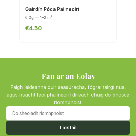
Gairdín Póca Pailneoirí
6.0g — 1–2 m²
€4.50
Fan ar an Eolas
Faigh leideanna cuir séasúracha, fógraí táirgí nua,
agus nuacht faoi phailneoirí díreach chuig do bhosca
ríomhphoist.
Do sheoladh ríomhphoist
Liostáil