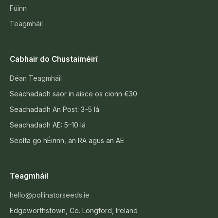
Fúinn
Teagmháil
Cabhair do Chustaiméirí
Déan Teagmháil
Seachadadh saor in aisce os cionn €30
Seachadadh An Post: 3–5 lá
Seachadadh AE: 5–10 lá
Seolta go hÉirinn, an RA agus an AE
Teagmháil
hello@pollinatorseeds.ie
Edgeworthstown, Co. Longford, Ireland