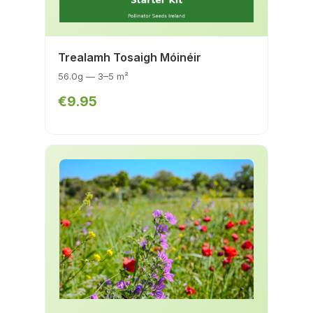
Trealamh Tosaigh Móinéir
56.0g — 3–5 m²
€9.95