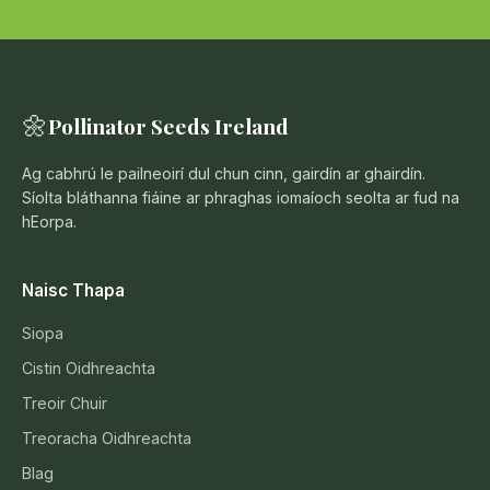
🌼
Pollinator Seeds Ireland
Ag cabhrú le pailneoirí dul chun cinn, gairdín ar ghairdín.
Síolta bláthanna fiáine ar phraghas iomaíoch seolta ar fud na
hEorpa.
Naisc Thapa
Siopa
Cistin Oidhreachta
Treoir Chuir
Treoracha Oidhreachta
Blag