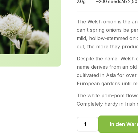
2.0g
~200 seeds
Ab 2,50
The Welsh onion is the an
can't spring onions be pe
mild, hollow-stemmed onio
cut, the more they produc
Despite the name, Welsh 
name derives from an old
cultivated in Asia for ov
European gardens until m
The white pom-pom flower
Completely hardy in Irish 
In den War