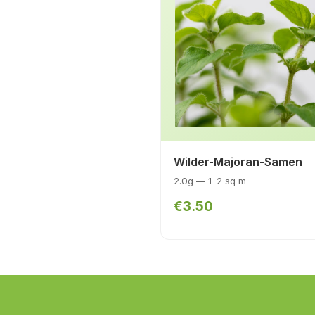
Wilder-Majoran-Samen
2.0g — 1–2 sq m
€3.50