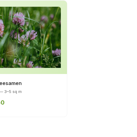
leesamen
 — 3–5 sq m
50