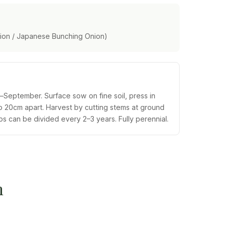
nion / Japanese Bunching Onion)
eptember. Surface sow on fine soil, press in
 to 20cm apart. Harvest by cutting stems at ground
s can be divided every 2–3 years. Fully perennial.
n