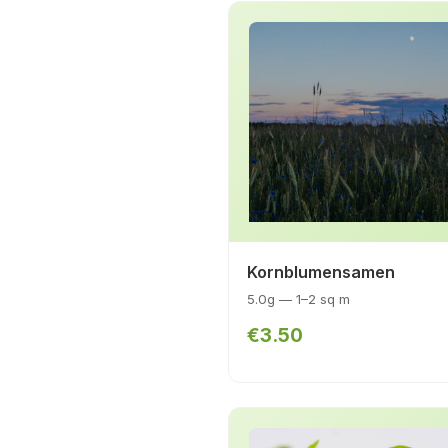
Kornblumensamen
5.0g — 1–2 sq m
€3.50