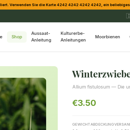
t. Verwenden Sie die Karte 4242 4242 4242 4242, ein beliebiges 

Aussaat-
Kulturerbe-
te
Shop
Moorbienen
Anleitung
Anleitungen
Winterzwieb
Allium fistulosum — Die u
€3.50
GEWICHT
ABDECKUNG
VERSAN