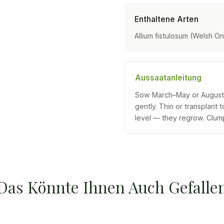
Enthaltene Arten
Allium fistulosum (Welsh O
Aussaatanleitung
Sow March–May or August–S
gently. Thin or transplant
level — they regrow. Clump
Das Könnte Ihnen Auch Gefalle