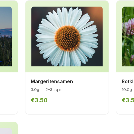
Margeritensamen
Rotk
3.0g — 2–3 sq m
10.0g
€3.50
€3.