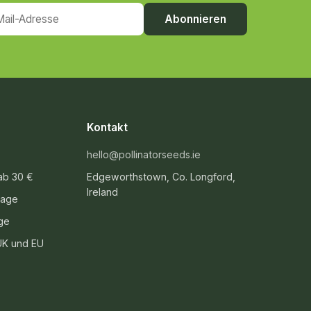
il-Adresse
Abonnieren
Kontakt
hello@pollinatorseeds.ie
ab 30 €
Edgeworthstown, Co. Longford,
Ireland
Tage
ge
 UK und EU