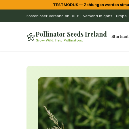
TESTMODUS — Zahlungen werden simulier
Kostenloser Versand ab 30 € | Versand in ganz Europa
Pollinator Seeds Ireland
🌼
Startsei
Grow Wild. Help Pollinators.