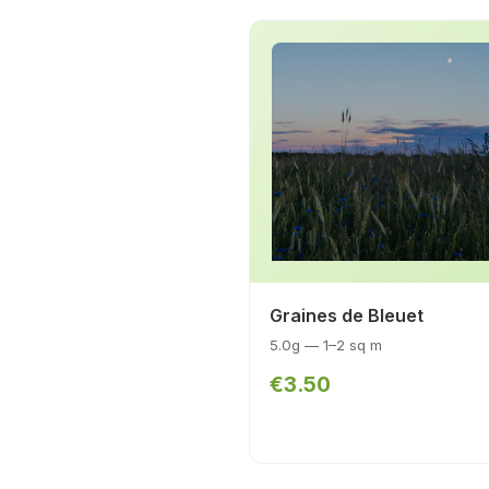
Graines de Bleuet
5.0g — 1–2 sq m
€3.50