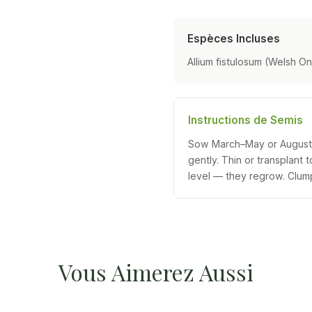
Espèces Incluses
Allium fistulosum (Welsh O
Instructions de Semis
Sow March–May or August–S
gently. Thin or transplant
level — they regrow. Clump
Vous Aimerez Aussi