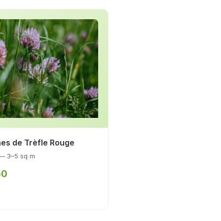
nes de Trèfle Rouge
 — 3–5 sq m
50