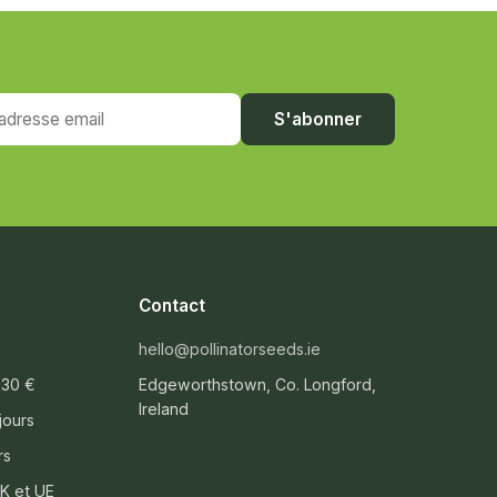
resse email
S'abonner
Contact
hello@pollinatorseeds.ie
 30 €
Edgeworthstown, Co. Longford,
Ireland
 jours
rs
UK et UE