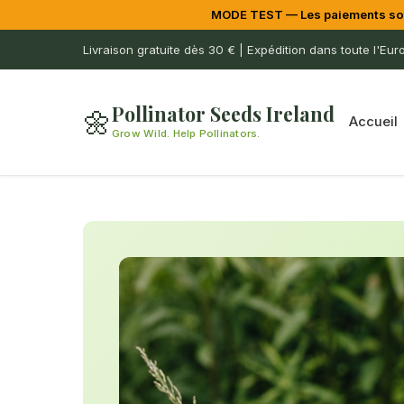
MODE TEST — Les paiements sont 
Livraison gratuite dès 30 € | Expédition dans toute l'Eur
Pollinator Seeds Ireland
🌼
Accueil
Grow Wild. Help Pollinators.