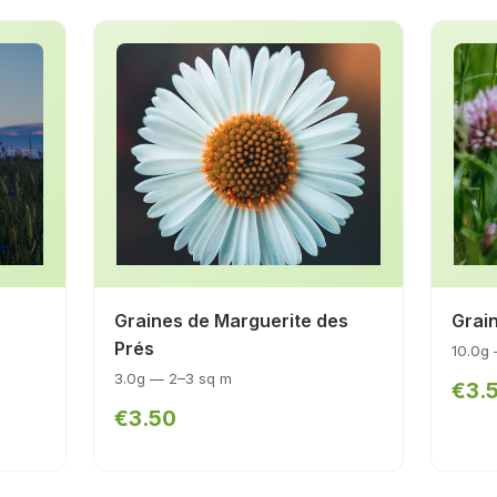
Graines de Marguerite des
Grai
Prés
10.0g
3.0g — 2–3 sq m
€3.
€3.50