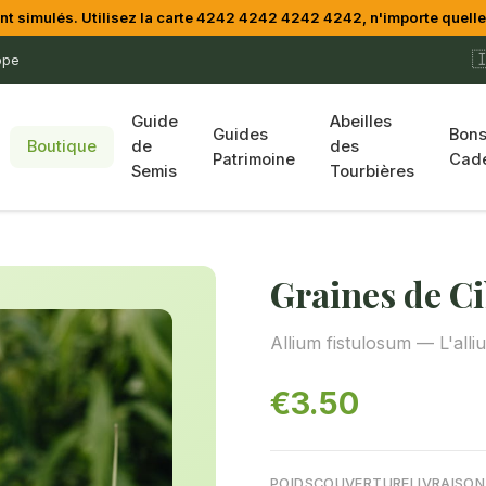
simulés. Utilisez la carte 4242 4242 4242 4242, n'importe quelle 

ope
Guide
Abeilles
Guides
Bon
Boutique
de
des
Patrimoine
Cad
Semis
Tourbières
Graines de C
Allium fistulosum — L'all
€3.50
POIDS
COUVERTURE
LIVRAISON