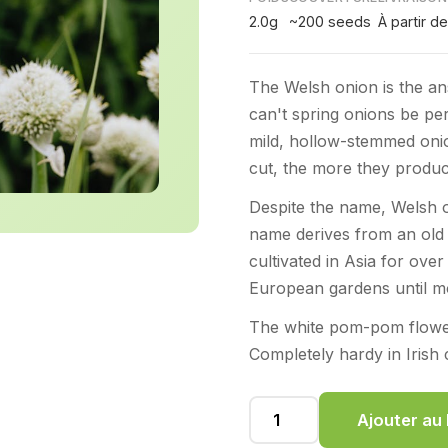
2.0g
~200 seeds
À partir d
The Welsh onion is the an
can't spring onions be pe
mild, hollow-stemmed onio
cut, the more they produc
Despite the name, Welsh 
name derives from an old
cultivated in Asia for ov
European gardens until m
The white pom-pom flower
Completely hardy in Irish 
Ajouter au