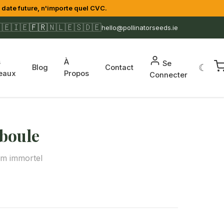
date future, n'importe quel CVC.
🇪
🇮🇪
🇫🇷
🇳🇱
🇪🇸
🇩🇪
hello@pollinatorseeds.ie
s
À
Se
☾
Blog
Contact
eaux
Propos
Connecter
iboule
ium immortel