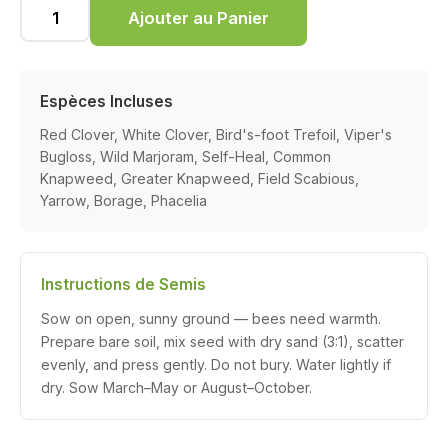
Ajouter au Panier
Espèces Incluses
Red Clover, White Clover, Bird's-foot Trefoil, Viper's
Bugloss, Wild Marjoram, Self-Heal, Common
Knapweed, Greater Knapweed, Field Scabious,
Yarrow, Borage, Phacelia
Instructions de Semis
Sow on open, sunny ground — bees need warmth.
Prepare bare soil, mix seed with dry sand (3:1), scatter
evenly, and press gently. Do not bury. Water lightly if
dry. Sow March–May or August–October.