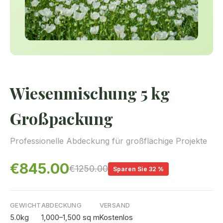
Wiesenmischung 5 kg
Großpackung
Professionelle Abdeckung für großflächige Projekte
€845.00
€1250.00
Sparen Sie 32 %
GEWICHT
ABDECKUNG
VERSAND
5.0kg
1,000–1,500 sq m
Kostenlos