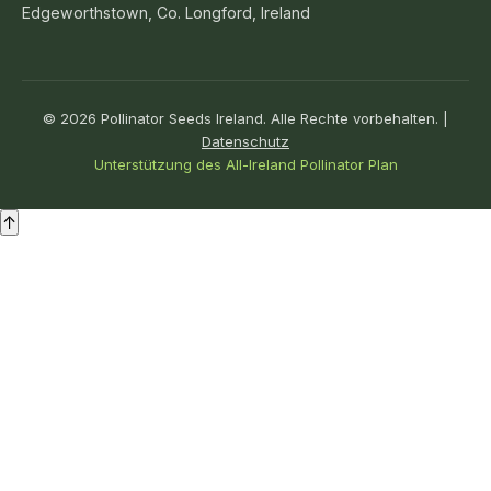
Edgeworthstown, Co. Longford, Ireland
© 2026 Pollinator Seeds Ireland. Alle Rechte vorbehalten. |
Datenschutz
Unterstützung des All-Ireland Pollinator Plan
↑