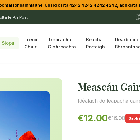
chtaí ionsamhlaithe. Úsáid cárta 4242 4242 4242 4242, aon dáta 

lta le An Post
Treoir
Treoracha
Beacha
Dearbháin
Siopa
Chuir
Oidhreachta
Portaigh
Bhronntana
Meascán Gair
Idéalach do leapacha gair
€12.00
€16.00
Sábhá