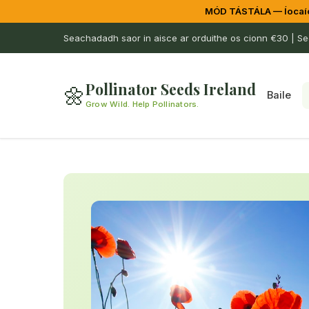
MÓD TÁSTÁLA — Íocaío
Seachadadh saor in aisce ar orduithe os cionn €30 | Seo
Pollinator Seeds Ireland
🌼
Baile
Grow Wild. Help Pollinators.