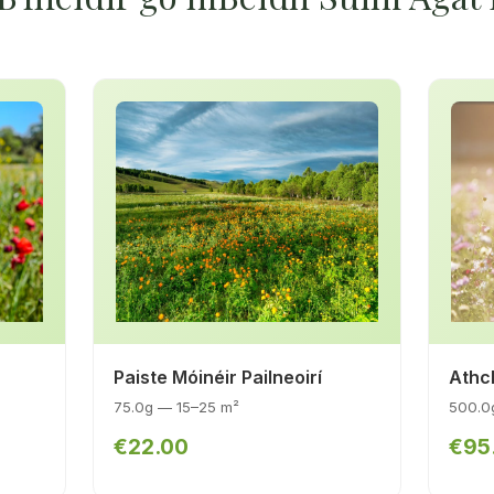
Paiste Móinéir Pailneoirí
Athch
75.0g — 15–25 m²
500.0
€22.00
€95