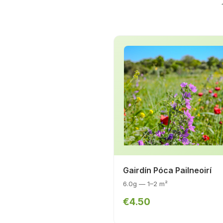
Gairdín Póca Pailneoirí
6.0g — 1–2 m²
€4.50