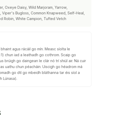
ver, Oxeye Daisy, Wild Marjoram, Yarrow,
s, Viper's Bugloss, Common Knapweed, Self-Heal,
 Robin, White Campion, Tufted Vetch
í a bhaint agus rácáil go mín. Measc síolta le
:1) chun iad a leathadh go cothrom. Scaip go
 brúigh go daingean le clár nó trí shiúl air. Ná cuir
olas uathu chun péacháin. Uiscigh go héadrom má
 lomadh go dtí go mbeidh bláthanna tar éis síol a
h Lúnasa).
i