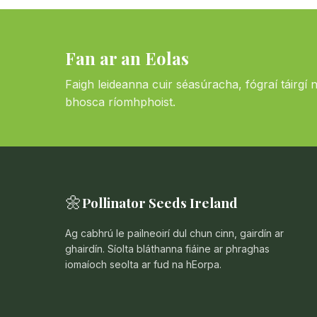
Fan ar an Eolas
Faigh leideanna cuir séasúracha, fógraí táirgí 
bhosca ríomhphoist.
🌼
Pollinator Seeds Ireland
Ag cabhrú le pailneoirí dul chun cinn, gairdín ar
ghairdín. Síolta bláthanna fiáine ar phraghas
iomaíoch seolta ar fud na hEorpa.