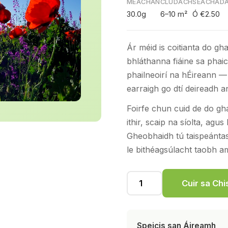
MEÁCHAN
CLÚDACH
SEACHAD
30.0g
6–10 m²
Ó €2.50
Ár méid is coitianta do gha
bhláthanna fiáine sa phai
phailneoirí na hÉireann — 
earraigh go dtí deireadh a
Foirfe chun cuid de do gh
ithir, scaip na síolta, agu
Gheobhaidh tú taispeántas
le bithéagsúlacht taobh a
Cuir sa Ch
Speicis san Áireamh