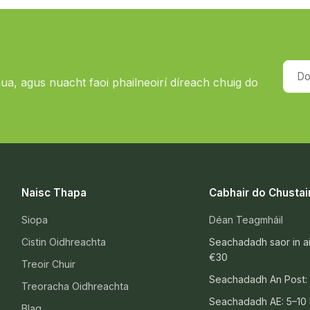
Do s
nua, agus nuacht faoi phailneoirí díreach chuig do
Naisc Thapa
Cabhair do Chustai
Siopa
Déan Teagmháil
Cistin Oidhreachta
Seachadadh saor in a
€30
Treoir Chuir
Seachadadh An Post: 
Treoracha Oidhreachta
Seachadadh AE: 5–10 
Blag