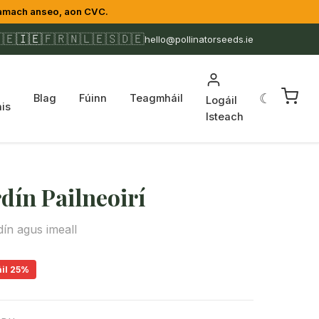
amach anseo, aon CVC.
🇪
🇮🇪
🇫🇷
🇳🇱
🇪🇸
🇩🇪
hello@pollinatorseeds.ie
☾
Blag
Fúinn
Teagmháil
Logáil
is
Isteach
dín Pailneoirí
dín agus imeall
il 25%