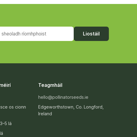
heoladh ríomhphoist
Liostáil
méirí
Teagmháil
hello@pollinatorseeds.ie
isce os cionn
Edgeworthstown, Co. Longford,
Ireland
3–5 lá
lá