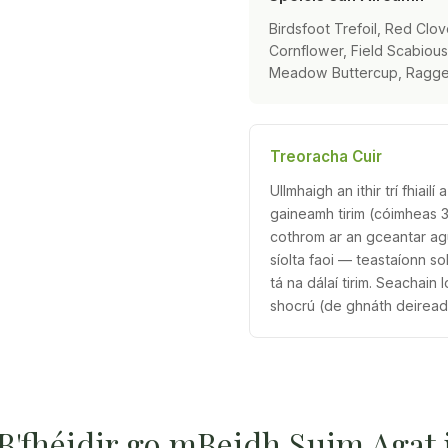
Birdsfoot Trefoil, Red Clo
Cornflower, Field Scabiou
Meadow Buttercup, Ragged
Treoracha Cuir
Ullmhaigh an ithir trí fhiail
gaineamh tirim (cóimheas 3
cothrom ar an gceantar agus
síolta faoi — teastaíonn s
tá na dálaí tirim. Seachain
shocrú (de ghnáth deiread
B'fhéidir go mBeidh Suim Agat 