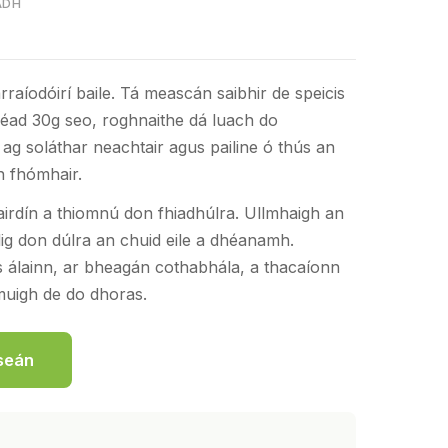
ADH
rraíodóirí baile. Tá meascán saibhir de speicis
céad 30g seo, roghnaithe dá luach do
ag soláthar neachtair agus pailine ó thús an
n fhómhair.
airdín a thiomnú don fhiadhúlra. Ullmhaigh an
s lig don dúlra an chuid eile a dhéanamh.
 álainn, ar bheagán cothabhála, a thacaíonn
muigh de do dhoras.
iseán