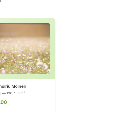
óiriú Móinéir
g — 100–150 m²
.00