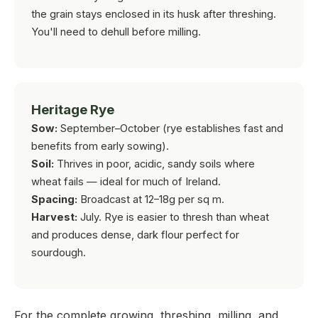
the grain stays enclosed in its husk after threshing.
You'll need to dehull before milling.
Heritage Rye
Sow:
September–October (rye establishes fast and
benefits from early sowing).
Soil:
Thrives in poor, acidic, sandy soils where
wheat fails — ideal for much of Ireland.
Spacing:
Broadcast at 12–18g per sq m.
Harvest:
July. Rye is easier to thresh than wheat
and produces dense, dark flour perfect for
sourdough.
For the complete growing, threshing, milling, and