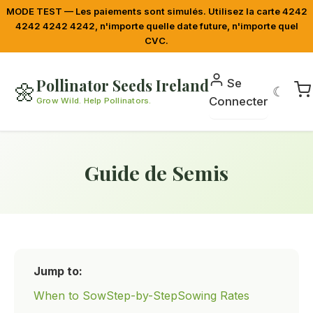
MODE TEST — Les paiements sont simulés. Utilisez la carte 4242
4242 4242 4242, n'importe quelle date future, n'importe quel
CVC.
Pollinator Seeds Ireland
Se
🌼
☾
Connecter
Grow Wild. Help Pollinators.
Guide de Semis
Jump to:
When to Sow
Step-by-Step
Sowing Rates