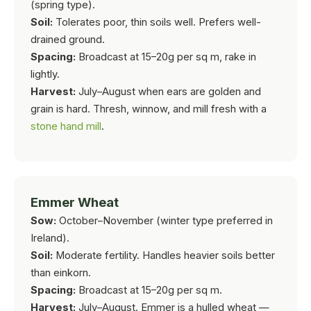
(spring type).
Soil:
Tolerates poor, thin soils well. Prefers well-
drained ground.
Spacing:
Broadcast at 15–20g per sq m, rake in
lightly.
Harvest:
July–August when ears are golden and
grain is hard. Thresh, winnow, and mill fresh with a
stone hand mill
.
Emmer Wheat
Sow:
October–November (winter type preferred in
Ireland).
Soil:
Moderate fertility. Handles heavier soils better
than einkorn.
Spacing:
Broadcast at 15–20g per sq m.
Harvest:
July–August. Emmer is a hulled wheat —