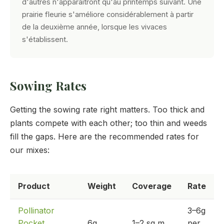
d'autres n'apparaîtront qu'au printemps suivant. Une
prairie fleurie s'améliore considérablement à partir
de la deuxième année, lorsque les vivaces
s'établissent.
Sowing Rates
Getting the sowing rate right matters. Too thick and
plants compete with each other; too thin and weeds
fill the gaps. Here are the recommended rates for
our mixes:
Product
Weight
Coverage
Rate
Pollinator
3–6g
Pocket
6g
1–2 sq m
per