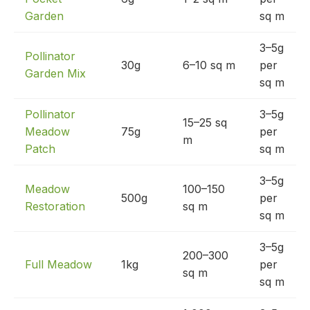
Garden
sq m
3–5g
Pollinator
30g
6–10 sq m
per
Garden Mix
sq m
Pollinator
3–5g
15–25 sq
Meadow
75g
per
m
Patch
sq m
3–5g
Meadow
100–150
500g
per
Restoration
sq m
sq m
3–5g
200–300
Full Meadow
1kg
per
sq m
sq m