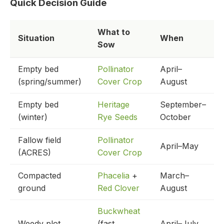
Quick Decision Guide
What to
Situation
When
Sow
Empty bed
Pollinator
April–
(spring/summer)
Cover Crop
August
Empty bed
Heritage
September–
(winter)
Rye Seeds
October
Fallow field
Pollinator
April–May
(ACRES)
Cover Crop
Compacted
Phacelia
+
March–
ground
Red Clover
August
Buckwheat
Weedy plot
(fast
April–July