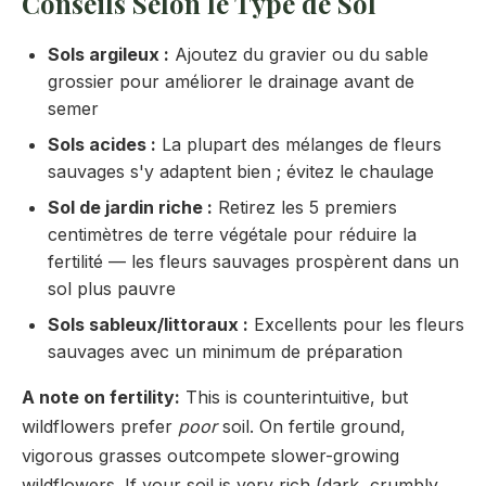
Conseils Selon le Type de Sol
Sols argileux :
Ajoutez du gravier ou du sable
grossier pour améliorer le drainage avant de
semer
Sols acides :
La plupart des mélanges de fleurs
sauvages s'y adaptent bien ; évitez le chaulage
Sol de jardin riche :
Retirez les 5 premiers
centimètres de terre végétale pour réduire la
fertilité — les fleurs sauvages prospèrent dans un
sol plus pauvre
Sols sableux/littoraux :
Excellents pour les fleurs
sauvages avec un minimum de préparation
A note on fertility:
This is counterintuitive, but
wildflowers prefer
poor
soil. On fertile ground,
vigorous grasses outcompete slower-growing
wildflowers. If your soil is very rich (dark, crumbly,